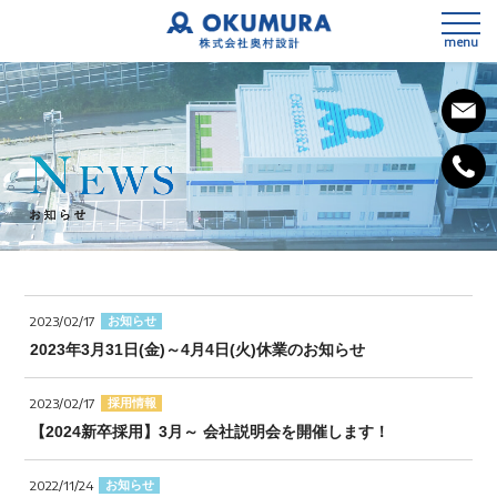
menu
私たちの想い
会社概要
2023/02/17
お知らせ
事業内容
2023年3月31日(金)～4月4日(火)休業のお知らせ
SDGsへの取組み
3次元測量
2023/02/17
採用情報
健康経営宣言
【2024新卒採用】3月～ 会社説明会を開催します！
設計
施工計画
2022/11/24
お知らせ