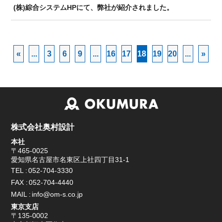
(株)綜合システムHPにて、弊社が紹介されました。
BIM/CIM
«
...
3
6
9
...
16
17
18
19
20
...
»
株式会社奥村設計
本社
〒465-0025
愛知県名古屋市名東区上社四丁目31-1
TEL
052-704-3330
FAX
052-704-4440
MAIL
info@om-s.co.jp
東京支店
〒135-0002