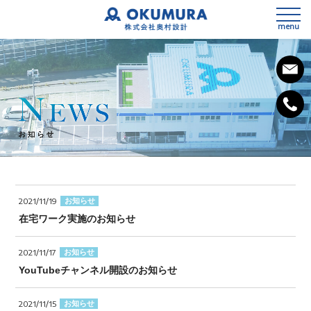
menu
私たちの想い
会社概要
2021/11/19
お知らせ
事業内容
在宅ワーク実施のお知らせ
SDGsへの取組み
3次元測量
2021/11/17
お知らせ
健康経営宣言
YouTubeチャンネル開設のお知らせ
設計
施工計画
2021/11/15
お知らせ