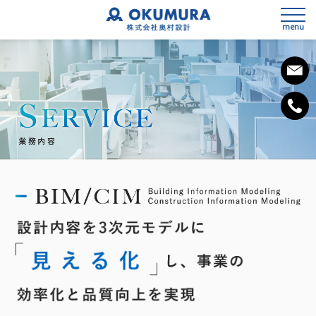
menu
私たちの想い
会社概要
事業内容
SDGsへの取組み
3次元測量
健康経営宣言
設計
施工計画