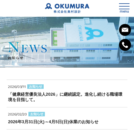
menu
私たちの想い
会社概要
2026/03/11
お知らせ
事業内容
「健康経営優良法人2026」に継続認定。進化し続ける職場環
SDGsへの取組み
境を目指して。
3次元測量
健康経営宣言
2026/02/20
お知らせ
設計
2026年3月31日(火)～4月5日(日)休業のお知らせ
施工計画