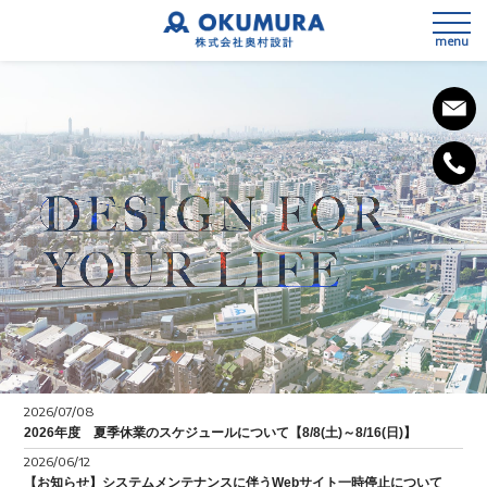
menu
私たちの想い
会社概要
事業内容
SDGsへの取組み
3次元測量
健康経営宣言
2026/07/08
設計
2026年度 夏季休業のスケジュールについて【8/8(土)～8/16(日)】
2026/06/12
施工計画
【お知らせ】システムメンテナンスに伴うWebサイト一時停止について