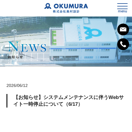
menu
私たちの想い
会社概要
2026/06/12
事業内容
【お知らせ】システムメンテナンスに伴うWebサ
SDGsへの取組み
3次元測量
イト一時停止について（6/17）
健康経営宣言
設計
施工計画