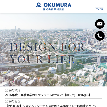
menu
私たちの想い
会社概要
事業内容
SDGsへの取組み
3次元測量
健康経営宣言
2026/07/08
設計
2026年度 夏季休業のスケジュールについて【8/8(土)～8/16(日)】
2026/06/12
施工計画
【お知らせ】システムメンテナンスに伴うWebサイト一時停止について