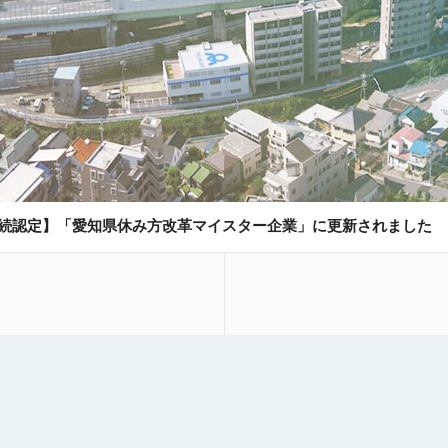
連続認定】「愛知県休み方改革マイスター企業」に更新されました
年度 夏季休業のスケジュールについて【8/8(土)～8/16(日)】
せ】システムメンテナンスに伴うWebサイト一時停止について（6/
デーに伴う全社一斉休業のお知らせ【6/5(金)】
年度 GW期間の休業スケジュールについて