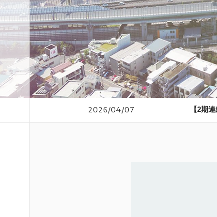
【2期
2026/04/07
2026
2026/07/08
【お知ら
世界環境
2026
2026/06/12
2026/05/07
2026/04/15