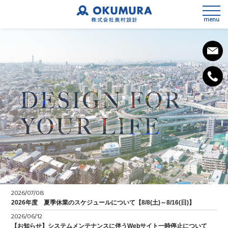
menu
私たちの想い
会社概要
事業内容
SDGsへの取組み
3次元測量
健康経営宣言
2026/07/08
設計
2026年度 夏季休業のスケジュールについて【8/8(土)～8/16(日)】
2026/06/12
施工計画
【お知らせ】システムメンテナンスに伴うWebサイト一時停止について