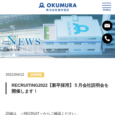
menu
私たちの想い
会社概要
2021/04/12
採用情報
事業内容
RECRUITING2022【新卒採用】５月会社説明会を
SDGsへの取組み
3次元測量
開催します！
健康経営宣言
設計
施工計画
詳細は、＜RECRUIT＞からご確認ください。