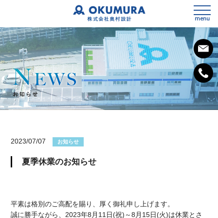
menu
私たちの想い
会社概要
2023/07/07
お知らせ
事業内容
夏季休業のお知らせ
SDGsへの取組み
3次元測量
健康経営宣言
設計
平素は格別のご高配を賜り、厚く御礼申し上げます。
施工計画
誠に勝手ながら、2023年8月11日(祝)～8月15日(火)は休業とさ