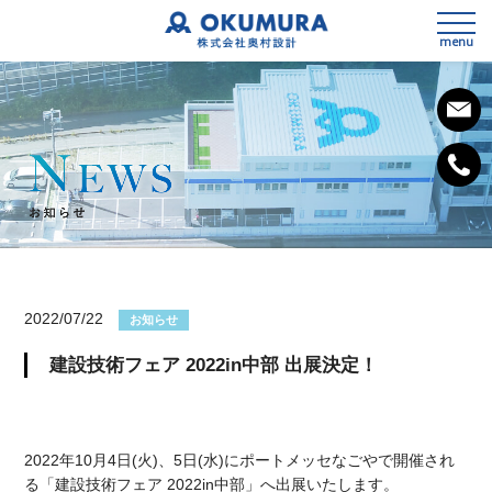
menu
私たちの想い
会社概要
2022/07/22
お知らせ
事業内容
建設技術フェア 2022in中部 出展決定！
SDGsへの取組み
3次元測量
健康経営宣言
設計
2022年10月4日(火)、5日(水)にポートメッセなごやで開催され
施工計画
る「建設技術フェア 2022in中部」へ出展いたします。