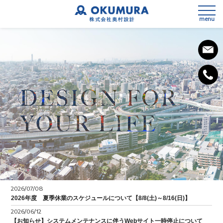
menu
私たちの想い
会社概要
事業内容
SDGsへの取組み
3次元測量
健康経営宣言
2026/07/08
設計
2026年度 夏季休業のスケジュールについて【8/8(土)～8/16(日)】
2026/06/12
施工計画
【お知らせ】システムメンテナンスに伴うWebサイト一時停止について