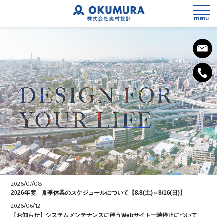
menu
私たちの想い
会社概要
事業内容
SDGsへの取組み
3次元測量
健康経営宣言
2026/07/08
設計
2026年度 夏季休業のスケジュールについて【8/8(土)～8/16(日)】
2026/06/12
施工計画
【お知らせ】システムメンテナンスに伴うWebサイト一時停止について